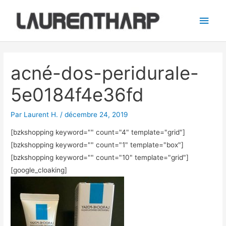
Aller
Men
au
princ
contenu
Navigation
des
acné-dos-peridurale-
articles
5e0184f4e36fd
Par
Laurent H.
/
décembre 24, 2019
[bzkshopping keyword="
" count="4" template="grid"]
[bzkshopping keyword="
" count="1" template="box"]
[bzkshopping keyword="
" count="10" template="grid"]
[google_cloaking]