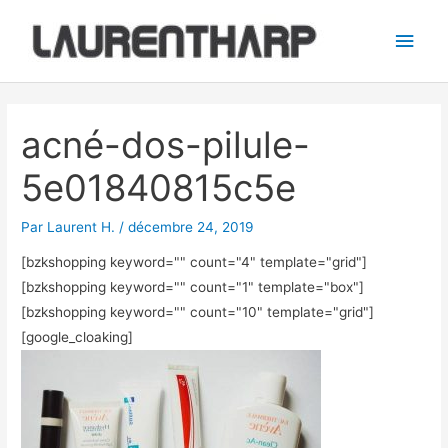
Aller
Men
au
princ
contenu
Navigation
des
acné-dos-pilule-
articles
5e01840815c5e
Par
Laurent H.
/
décembre 24, 2019
[bzkshopping keyword="
" count="4" template="grid"]
[bzkshopping keyword="
" count="1" template="box"]
[bzkshopping keyword="
" count="10" template="grid"]
[google_cloaking]