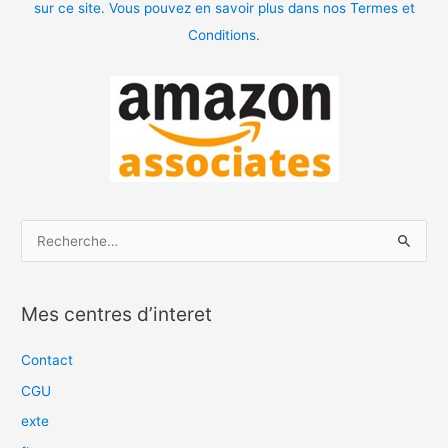
sur ce site. Vous pouvez en savoir plus dans nos Termes et
Conditions.
R
e
c
Mes centres d’interet
h
e
Contact
r
CGU
c
exte
h