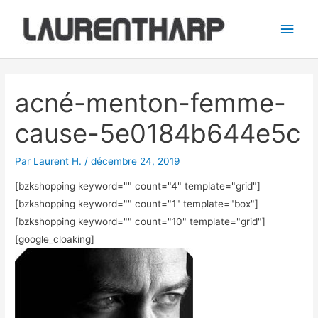
Aller
Men
au
princ
contenu
Navigation
des
acné-menton-femme-
articles
cause-5e0184b644e5c
Par
Laurent H.
/
décembre 24, 2019
[bzkshopping keyword="
" count="4" template="grid"]
[bzkshopping keyword="
" count="1" template="box"]
[bzkshopping keyword="
" count="10" template="grid"]
[google_cloaking]