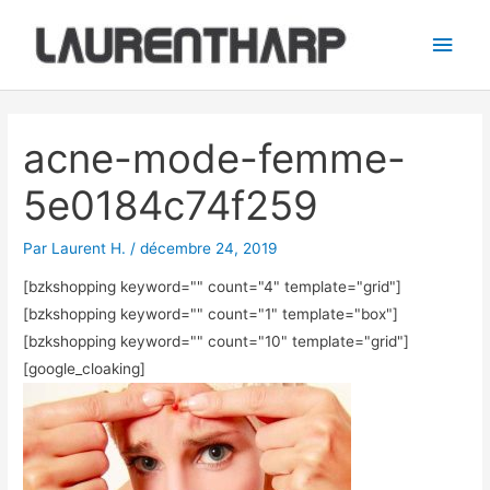
Aller
Men
au
princ
contenu
Navigation
des
acne-mode-femme-
articles
5e0184c74f259
Par
Laurent H.
/
décembre 24, 2019
[bzkshopping keyword="
" count="4" template="grid"]
[bzkshopping keyword="
" count="1" template="box"]
[bzkshopping keyword="
" count="10" template="grid"]
[google_cloaking]