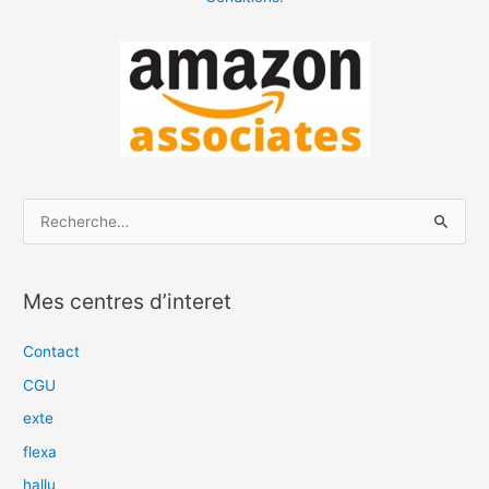
R
e
c
Mes centres d’interet
h
e
Contact
r
CGU
c
exte
h
flexa
e
hallu