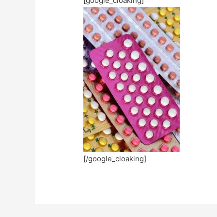
[google_cloaking]
[/google_cloaking]