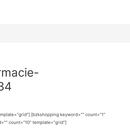
rmacie-
34
emplate="grid"] [bzkshopping keyword="
" count="1"
d="
" count="10" template="grid"]