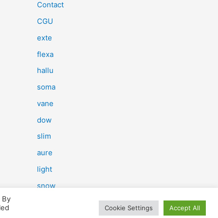
e
Contact
r
CGU
c
exte
h
flexa
e
hallu
r
soma
vane
:
dow
slim
aure
light
snow
. By
herp
led
Cookie Settings
Accept All