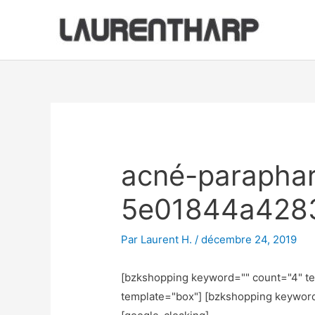
Aller
au
contenu
Navigation
des
articles
acné-parapha
5e01844a428
Par
Laurent H.
/
décembre 24, 2019
[bzkshopping keyword="
" count="4" t
template="box"] [bzkshopping keywor