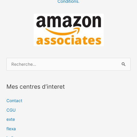
Conditions.
R
e
c
Mes centres d’interet
h
e
Contact
r
CGU
c
exte
h
flexa
e