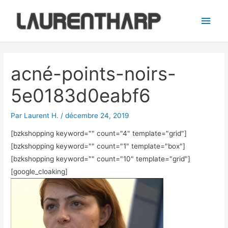
Aller
Men
au
princ
contenu
Navigation
des
acné-points-noirs-
articles
5e0183d0eabf6
Par
Laurent H.
/
décembre 24, 2019
[bzkshopping keyword="
" count="4" template="grid"]
[bzkshopping keyword="
" count="1" template="box"]
[bzkshopping keyword="
" count="10" template="grid"]
[google_cloaking]