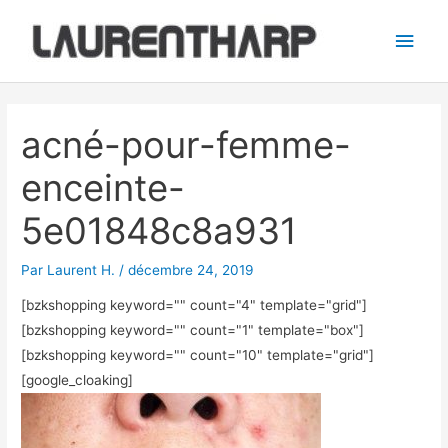
Aller
Men
au
princ
contenu
Navigation
des
acné-pour-femme-
articles
enceinte-
5e01848c8a931
Par
Laurent H.
/
décembre 24, 2019
[bzkshopping keyword="
" count="4" template="grid"]
[bzkshopping keyword="
" count="1" template="box"]
[bzkshopping keyword="
" count="10" template="grid"]
[google_cloaking]