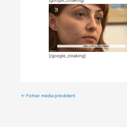
[google_cloaking]
[/google_cloaking]
←
Fichier média précédent