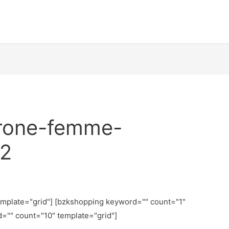
érone-femme-
f2
emplate="grid"] [bzkshopping keyword="
" count="1"
d="
" count="10" template="grid"]