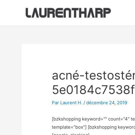
Aller
au
contenu
Navigation
des
articles
acné-testost
5e0184c7538
Par
Laurent H.
/
décembre 24, 2019
[bzkshopping keyword="
" count="4" t
template="box"] [bzkshopping keywor