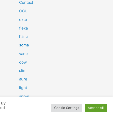
e
Contact
r
CGU
c
exte
h
flexa
e
hallu
r
soma
vane
:
dow
slim
aure
light
snow
. By
herp
led
Cookie Settings
Accept All