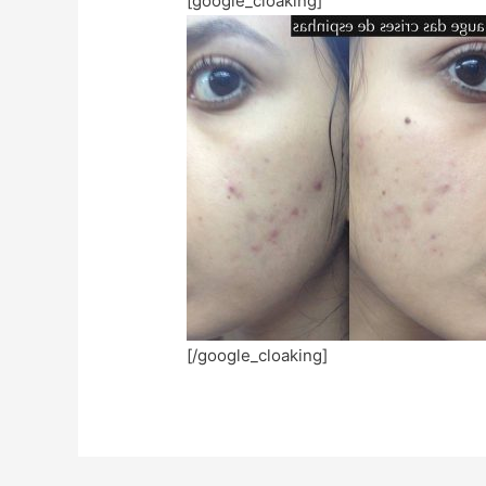
[google_cloaking]
[/google_cloaking]