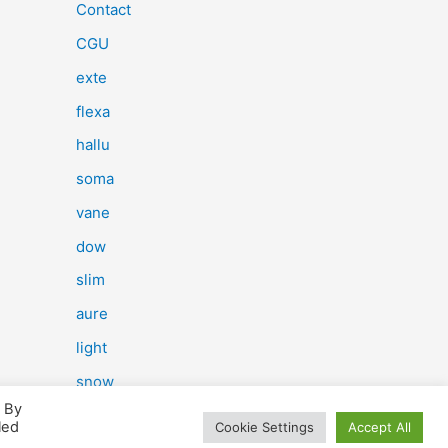
e
Contact
r
CGU
c
exte
h
flexa
e
hallu
r
soma
vane
:
dow
slim
aure
light
snow
. By
herp
led
Cookie Settings
Accept All