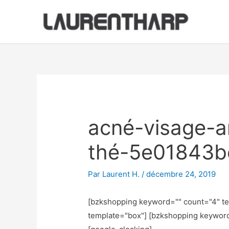
Aller
au
contenu
Navigation
des
articles
acné-visage-a
thé-5e01843b
Par
Laurent H.
/
décembre 24, 2019
[bzkshopping keyword="
" count="4" t
template="box"] [bzkshopping keywor