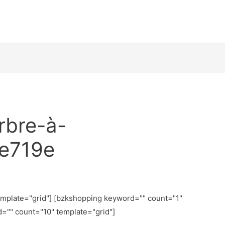
rbre-à-
e719e
emplate="grid"] [bzkshopping keyword="
" count="1"
d="
" count="10" template="grid"]