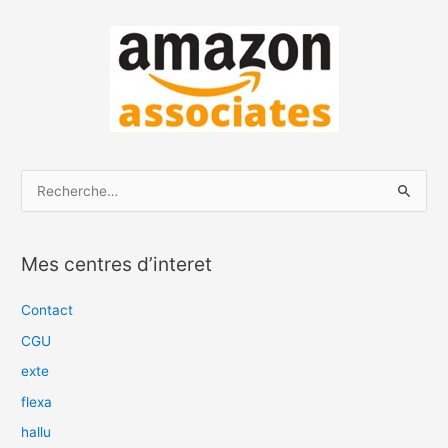
R
e
c
Mes centres d’interet
h
e
Contact
r
CGU
c
exte
h
flexa
e
hallu
r