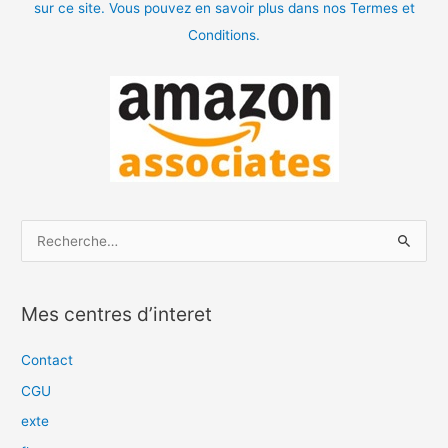
sur ce site. Vous pouvez en savoir plus dans nos Termes et
Conditions.
R
e
c
Mes centres d’interet
h
e
Contact
r
CGU
c
exte
h