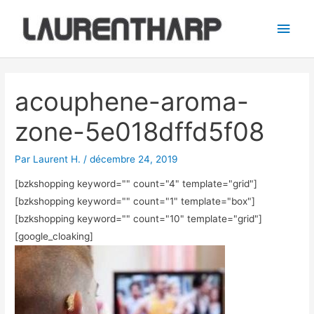
Aller
Men
au
princ
contenu
Navigation
des
acouphene-aroma-
articles
zone-5e018dffd5f08
Par
Laurent H.
/
décembre 24, 2019
[bzkshopping keyword="
" count="4" template="grid"]
[bzkshopping keyword="
" count="1" template="box"]
[bzkshopping keyword="
" count="10" template="grid"]
[google_cloaking]