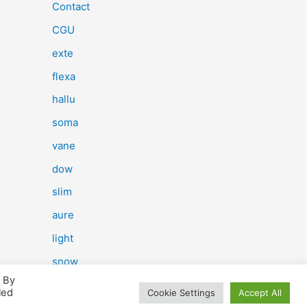
e
Contact
r
CGU
c
exte
h
flexa
e
hallu
r
soma
vane
:
dow
slim
aure
light
snow
. By
herp
led
Cookie Settings
Accept All