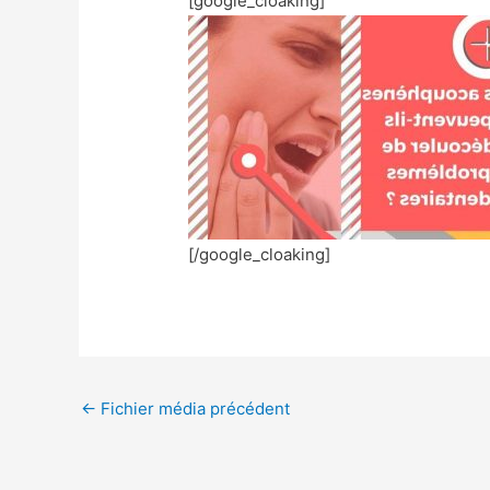
[google_cloaking]
[/google_cloaking]
←
Fichier média précédent