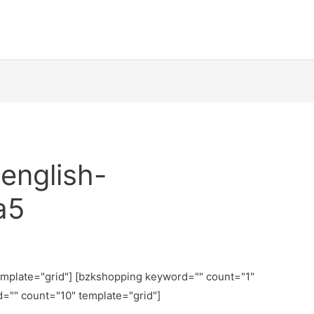
english-
a5
emplate="grid"] [bzkshopping keyword="
" count="1"
d="
" count="10" template="grid"]