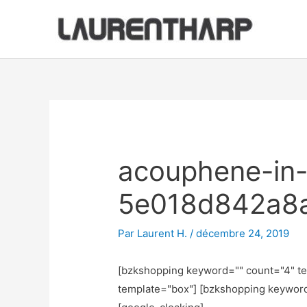
Aller
au
contenu
Navigation
des
articles
acouphene-in-
5e018d842a8
Par
Laurent H.
/
décembre 24, 2019
[bzkshopping keyword="
" count="4" t
template="box"] [bzkshopping keywor