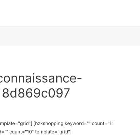
connaissance-
18d869c097
emplate="grid"] [bzkshopping keyword="
" count="1"
d="
" count="10" template="grid"]