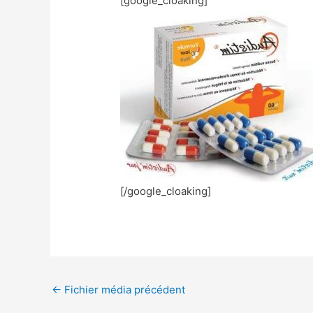
[google_cloaking]
[/google_cloaking]
←
Fichier média précédent