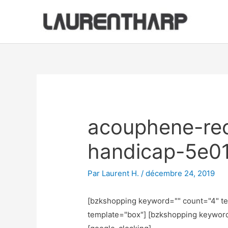
Aller
au
contenu
Navigation
des
articles
acouphene-re
handicap-5e0
Par
Laurent H.
/
décembre 24, 2019
[bzkshopping keyword="
" count="4" t
template="box"] [bzkshopping keywor