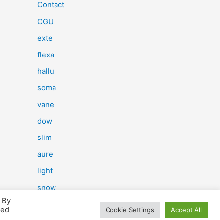
e
Contact
r
CGU
c
exte
h
flexa
e
hallu
r
soma
vane
:
dow
slim
aure
light
snow
. By
herp
led
Cookie Settings
Accept All