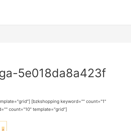
ga-5e018da8a423f
emplate="grid"] [bzkshopping keyword="
" count="1"
d="
" count="10" template="grid"]