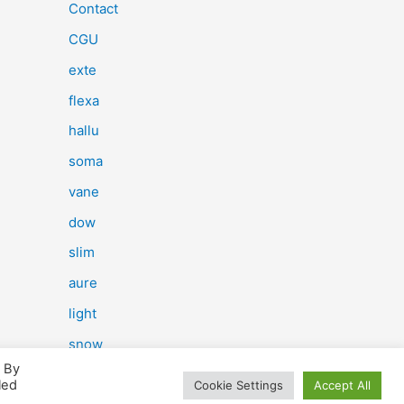
e
Contact
r
CGU
c
exte
h
flexa
e
hallu
r
soma
vane
:
dow
slim
aure
light
snow
. By
herp
led
Cookie Settings
Accept All