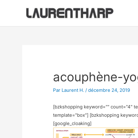
Aller
au
contenu
Navigation
des
articles
acouphène-yo
Par
Laurent H.
/
décembre 24, 2019
[bzkshopping keyword="
" count="4" t
template="box"] [bzkshopping keywor
[google_cloaking]