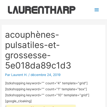
Aller
Men
au
princ
contenu
Navigation
des
acouphènes-
articles
pulsatiles-et-
grossesse-
5e018da89c1d3
Par
Laurent H.
/
décembre 24, 2019
[bzkshopping keyword="
" count="4" template="grid"]
[bzkshopping keyword="
" count="1" template="box"]
[bzkshopping keyword="
" count="10" template="grid"]
[google_cloaking]