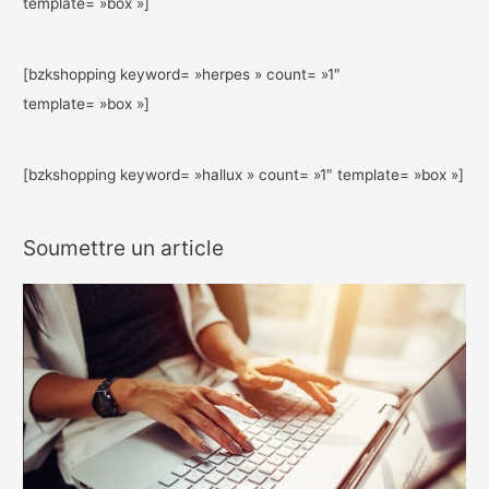
template= »box »]
[bzkshopping keyword= »herpes » count= »1″
template= »box »]
[bzkshopping keyword= »hallux » count= »1″ template= »box »]
Soumettre un article