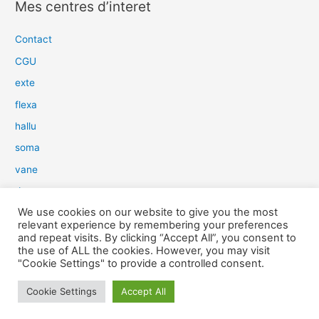
Mes centres d’interet
h
e
Contact
r
CGU
c
exte
h
flexa
e
hallu
r
soma
:
vane
dow
We use cookies on our website to give you the most
slim
relevant experience by remembering your preferences
aure
and repeat visits. By clicking “Accept All”, you consent to
the use of ALL the cookies. However, you may visit
light
"Cookie Settings" to provide a controlled consent.
snow
Cookie Settings
Accept All
herp