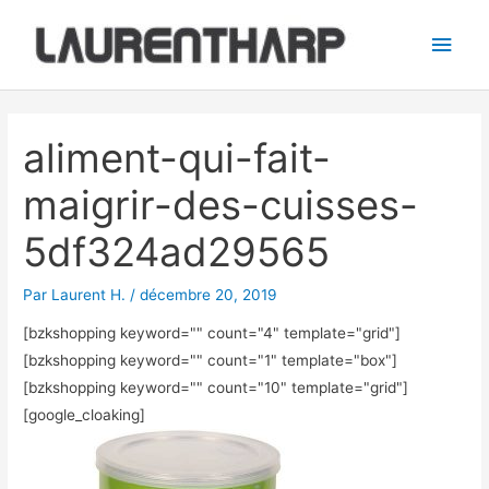
Aller
Men
au
princ
contenu
Navigation
des
aliment-qui-fait-
articles
maigrir-des-cuisses-
5df324ad29565
Par
Laurent H.
/
décembre 20, 2019
[bzkshopping keyword="
" count="4" template="grid"]
[bzkshopping keyword="
" count="1" template="box"]
[bzkshopping keyword="
" count="10" template="grid"]
[google_cloaking]