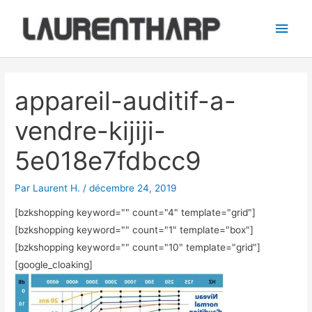
Aller
Men
au
princ
contenu
Navigation
des
appareil-auditif-a-
articles
vendre-kijiji-
5e018e7fdbcc9
Par
Laurent H.
/
décembre 24, 2019
[bzkshopping keyword="
" count="4" template="grid"]
[bzkshopping keyword="
" count="1" template="box"]
[bzkshopping keyword="
" count="10" template="grid"]
[google_cloaking]