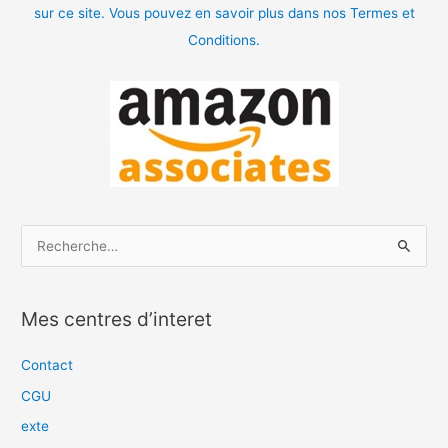
sur ce site. Vous pouvez en savoir plus dans nos Termes et
Conditions.
R
e
c
Mes centres d’interet
h
e
Contact
r
CGU
c
exte
h