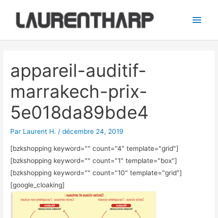
Aller
Men
au
princ
contenu
Navigation
des
appareil-auditif-
articles
marrakech-prix-
5e018da89bde4
Par
Laurent H.
/
décembre 24, 2019
[bzkshopping keyword="
" count="4" template="grid"]
[bzkshopping keyword="
" count="1" template="box"]
[bzkshopping keyword="
" count="10" template="grid"]
[google_cloaking]