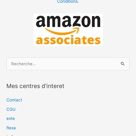
Conditions.
R
e
c
Mes centres d’interet
h
e
Contact
r
CGU
c
exte
h
flexa
e