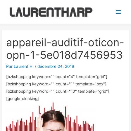
Aller
Men
au
princ
contenu
Navigation
des
appareil-auditif-oticon-
articles
opn-1-5e018d7456953
Par
Laurent H.
/
décembre 24, 2019
[bzkshopping keyword="
" count="4" template="grid"]
[bzkshopping keyword="
" count="1" template="box"]
[bzkshopping keyword="
" count="10" template="grid"]
[google_cloaking]