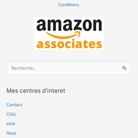
Conditions.
R
e
c
Mes centres d’interet
h
e
Contact
r
CGU
c
exte
h
flexa
e