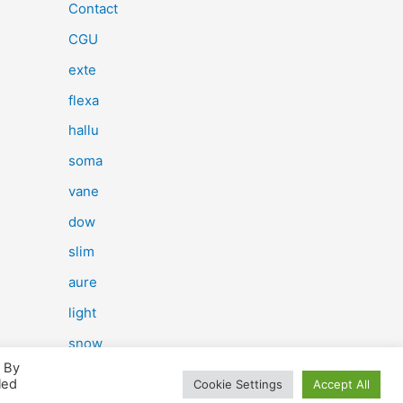
e
Contact
r
CGU
c
exte
h
flexa
e
hallu
r
soma
vane
:
dow
slim
aure
light
snow
. By
herp
led
Cookie Settings
Accept All