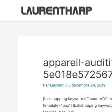
Aller
au
contenu
Navigation
des
articles
appareil-audit
5e018e57256
Par
Laurent H.
/
décembre 24, 2019
[bzkshopping keyword="
" count="4" t
template="box"] [bzkshopping keywor