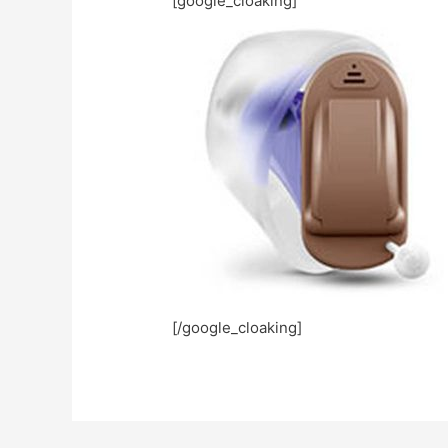
[google_cloaking]
[/google_cloaking]