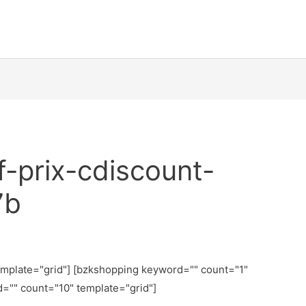
if-prix-cdiscount-
7b
emplate="grid"] [bzkshopping keyword="
" count="1"
d="
" count="10" template="grid"]