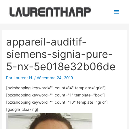
Aller
Men
au
princ
contenu
Navigation
des
appareil-auditif-
articles
siemens-signia-pure-
5-nx-5e018e32b06de
Par
Laurent H.
/
décembre 24, 2019
[bzkshopping keyword="
" count="4" template="grid"]
[bzkshopping keyword="
" count="1" template="box"]
[bzkshopping keyword="
" count="10" template="grid"]
[google_cloaking]