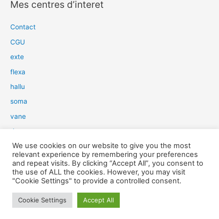
Mes centres d’interet
h
e
Contact
r
CGU
c
exte
h
flexa
e
hallu
r
soma
:
vane
dow
We use cookies on our website to give you the most
slim
relevant experience by remembering your preferences
aure
and repeat visits. By clicking “Accept All”, you consent to
the use of ALL the cookies. However, you may visit
light
"Cookie Settings" to provide a controlled consent.
snow
Cookie Settings
Accept All
herp