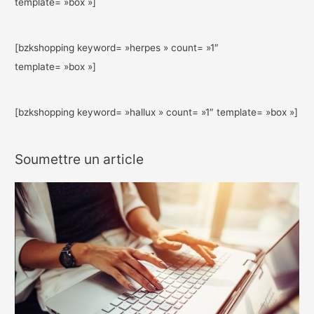
template= »box »]
[bzkshopping keyword= »herpes » count= »1″
template= »box »]
[bzkshopping keyword= »hallux » count= »1″ template= »box »]
Soumettre un article