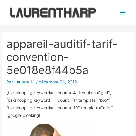
Aller
Men
au
princ
contenu
Navigation
des
appareil-auditif-tarif-
articles
convention-
5e018e8f44b5a
Par
Laurent H.
/
décembre 24, 2019
[bzkshopping keyword="
" count="4" template="grid"]
[bzkshopping keyword="
" count="1" template="box"]
[bzkshopping keyword="
" count="10" template="grid"]
[google_cloaking]