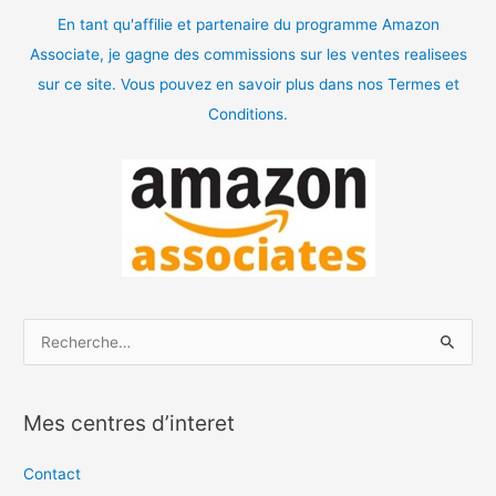
En tant qu'affilie et partenaire du programme Amazon
Associate, je gagne des commissions sur les ventes realisees
sur ce site. Vous pouvez en savoir plus dans nos Termes et
Conditions.
R
e
c
Mes centres d’interet
h
e
Contact
r