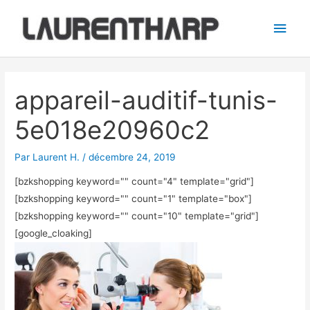
Aller
Men
au
princ
contenu
Navigation
des
appareil-auditif-tunis-
articles
5e018e20960c2
Par
Laurent H.
/
décembre 24, 2019
[bzkshopping keyword="
" count="4" template="grid"]
[bzkshopping keyword="
" count="1" template="box"]
[bzkshopping keyword="
" count="10" template="grid"]
[google_cloaking]