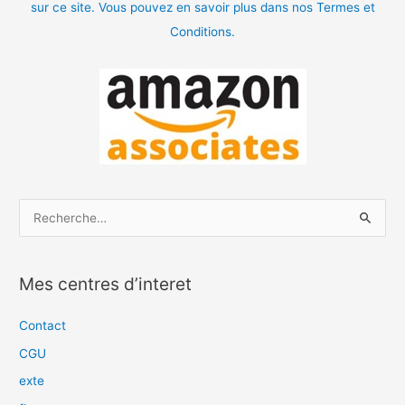
sur ce site. Vous pouvez en savoir plus dans nos Termes et
Conditions.
R
e
c
Mes centres d’interet
h
e
Contact
r
CGU
c
exte
h