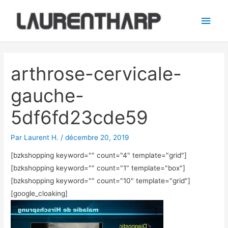
Aller
Men
au
princ
contenu
Navigation
des
arthrose-cervicale-
articles
gauche-
5df6fd23cde59
Par
Laurent H.
/
décembre 20, 2019
[bzkshopping keyword="
" count="4" template="grid"]
[bzkshopping keyword="
" count="1" template="box"]
[bzkshopping keyword="
" count="10" template="grid"]
[google_cloaking]