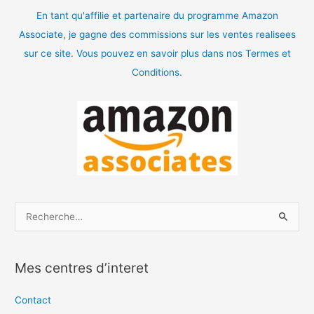
En tant qu'affilie et partenaire du programme Amazon
Associate, je gagne des commissions sur les ventes realisees
sur ce site. Vous pouvez en savoir plus dans nos Termes et
Conditions.
R
e
c
Mes centres d’interet
h
e
Contact
r