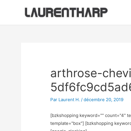
Aller
au
contenu
Navigation
des
articles
arthrose-chevi
5df6fc9cd5ad
Par
Laurent H.
/
décembre 20, 2019
[bzkshopping keyword="
" count="4" t
template="box"] [bzkshopping keywor