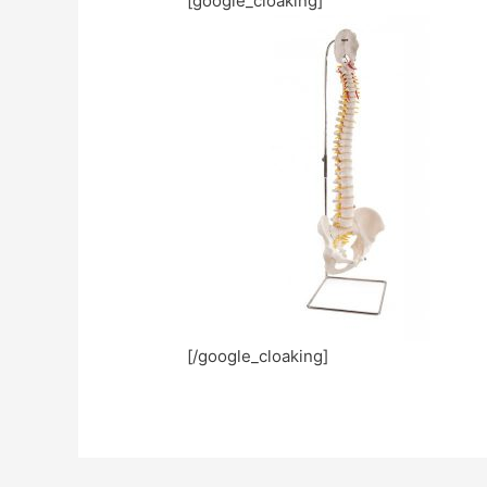
[google_cloaking]
[/google_cloaking]