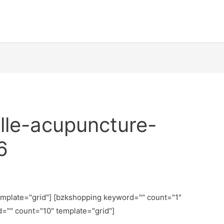
lle-acupuncture-
6
emplate="grid"] [bzkshopping keyword="
" count="1"
d="
" count="10" template="grid"]