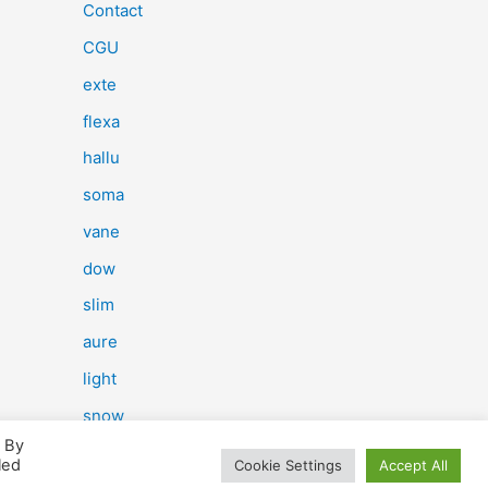
e
Contact
r
CGU
c
exte
h
flexa
e
hallu
r
soma
vane
:
dow
slim
aure
light
snow
. By
herp
led
Cookie Settings
Accept All