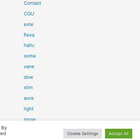
e
Contact
r
CGU
c
exte
h
flexa
e
hallu
r
soma
vane
:
dow
slim
aure
light
snow
. By
herp
led
Cookie Settings
Accept All