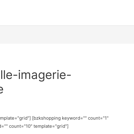
lle-imagerie-
e
emplate="grid"] [bzkshopping keyword="
" count="1"
d="
" count="10" template="grid"]