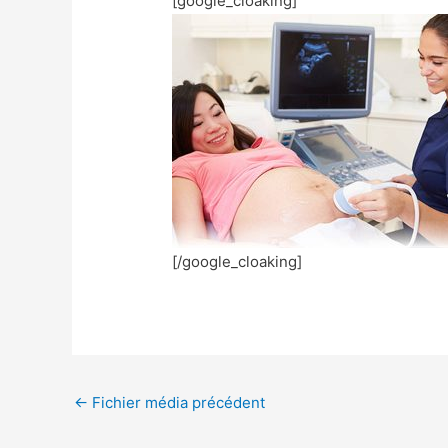
[google_cloaking]
[/google_cloaking]
←
Fichier média précédent