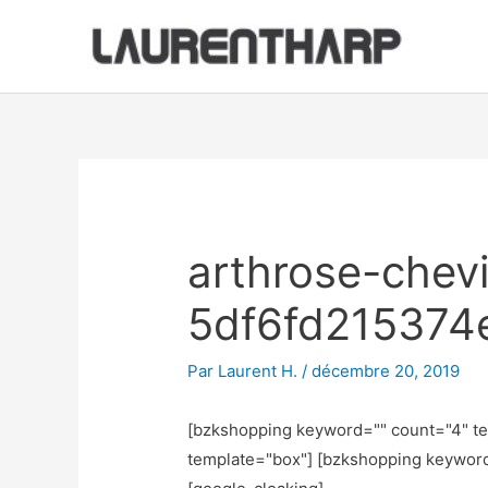
Aller
au
contenu
Navigation
des
articles
arthrose-chevi
5df6fd215374
Par
Laurent H.
/
décembre 20, 2019
[bzkshopping keyword="
" count="4" t
template="box"] [bzkshopping keywor