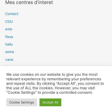
Mes centres d’interet
h
e
Contact
r
CGU
c
exte
h
flexa
e
hallu
r
soma
:
vane
dow
We use cookies on our website to give you the most
slim
relevant experience by remembering your preferences
aure
and repeat visits. By clicking “Accept All”, you consent to
the use of ALL the cookies. However, you may visit
light
"Cookie Settings" to provide a controlled consent.
snow
Cookie Settings
Accept All
herp