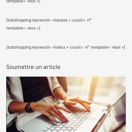
template= »box »]
[bzkshopping keyword= »herpes » count= »1″
template= »box »]
[bzkshopping keyword= »hallux » count= »1″ template= »box »]
Soumettre un article