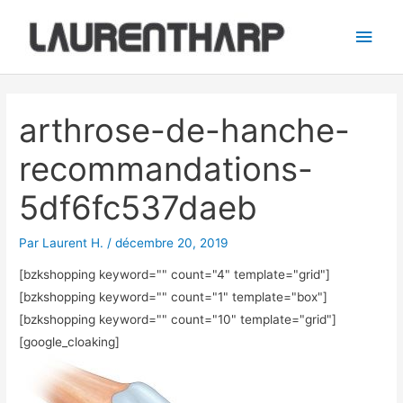
Aller
Men
au
princ
contenu
Navigation
des
arthrose-de-hanche-
articles
recommandations-
5df6fc537daeb
Par
Laurent H.
/
décembre 20, 2019
[bzkshopping keyword="
" count="4" template="grid"]
[bzkshopping keyword="
" count="1" template="box"]
[bzkshopping keyword="
" count="10" template="grid"]
[google_cloaking]