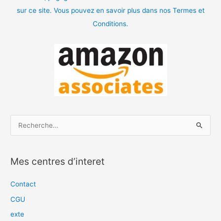
sur ce site. Vous pouvez en savoir plus dans nos Termes et
Conditions.
R
e
c
Mes centres d’interet
h
e
Contact
r
CGU
c
exte
h