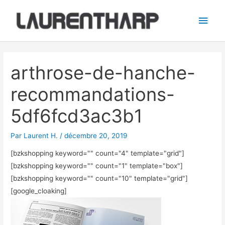
Aller
Men
au
princ
contenu
Navigation
des
arthrose-de-hanche-
articles
recommandations-
5df6fcd3ac3b1
Par
Laurent H.
/
décembre 20, 2019
[bzkshopping keyword="
" count="4" template="grid"]
[bzkshopping keyword="
" count="1" template="box"]
[bzkshopping keyword="
" count="10" template="grid"]
[google_cloaking]