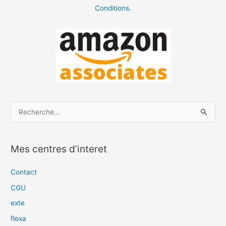
Conditions.
R
e
c
Mes centres d’interet
h
e
Contact
r
CGU
c
exte
h
flexa
e