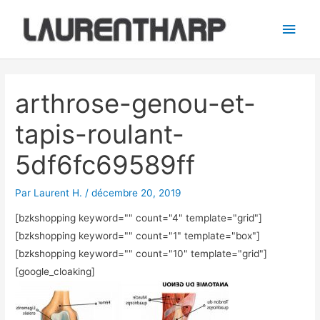
Aller
Men
au
princ
contenu
Navigation
des
arthrose-genou-et-
articles
tapis-roulant-
5df6fc69589ff
Par
Laurent H.
/
décembre 20, 2019
[bzkshopping keyword="
" count="4" template="grid"]
[bzkshopping keyword="
" count="1" template="box"]
[bzkshopping keyword="
" count="10" template="grid"]
[google_cloaking]