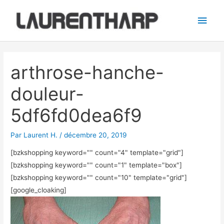
Aller
Men
au
princ
contenu
Navigation
des
arthrose-hanche-
articles
douleur-
5df6fd0dea6f9
Par
Laurent H.
/
décembre 20, 2019
[bzkshopping keyword="
" count="4" template="grid"]
[bzkshopping keyword="
" count="1" template="box"]
[bzkshopping keyword="
" count="10" template="grid"]
[google_cloaking]