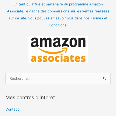
En tant qu'affilie et partenaire du programme Amazon
Associate, je gagne des commissions sur les ventes realisees
sur ce site. Vous pouvez en savoir plus dans nos Termes et
Conditions.
R
e
c
Mes centres d’interet
h
e
Contact
r