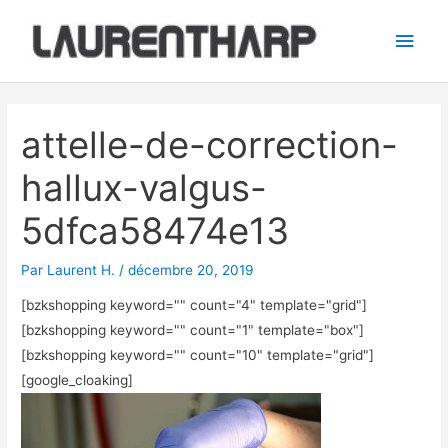
Aller
Men
au
princ
contenu
Navigation
des
attelle-de-correction-
articles
hallux-valgus-
5dfca58474e13
Par
Laurent H.
/
décembre 20, 2019
[bzkshopping keyword="
" count="4" template="grid"]
[bzkshopping keyword="
" count="1" template="box"]
[bzkshopping keyword="
" count="10" template="grid"]
[google_cloaking]