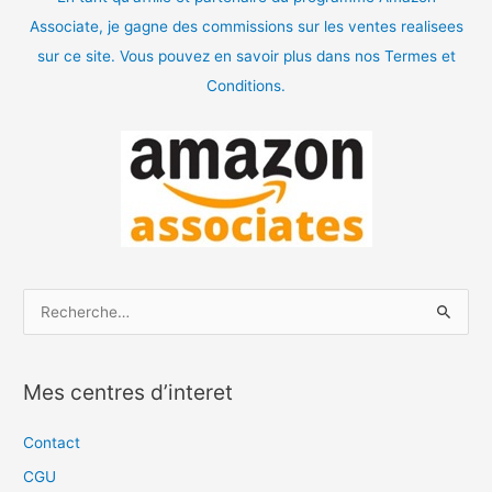
Associate, je gagne des commissions sur les ventes realisees
sur ce site. Vous pouvez en savoir plus dans nos Termes et
Conditions.
R
e
c
Mes centres d’interet
h
e
Contact
r
CGU