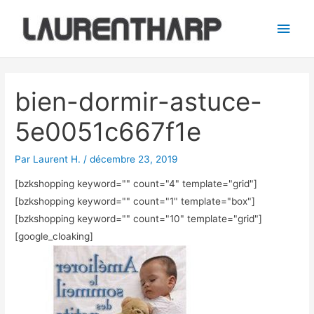
Aller
Men
au
princ
contenu
Navigation
des
bien-dormir-astuce-
articles
5e0051c667f1e
Par
Laurent H.
/
décembre 23, 2019
[bzkshopping keyword="
" count="4" template="grid"]
[bzkshopping keyword="
" count="1" template="box"]
[bzkshopping keyword="
" count="10" template="grid"]
[google_cloaking]