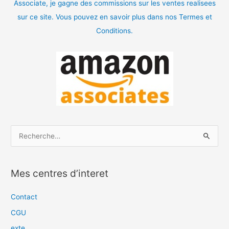
Associate, je gagne des commissions sur les ventes realisees
sur ce site. Vous pouvez en savoir plus dans nos Termes et
Conditions.
R
e
c
Mes centres d’interet
h
e
Contact
r
CGU
c
exte