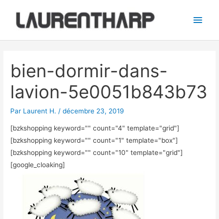
Aller
Men
au
princ
contenu
Navigation
des
bien-dormir-dans-
articles
lavion-5e0051b843b73
Par
Laurent H.
/
décembre 23, 2019
[bzkshopping keyword="
" count="4" template="grid"]
[bzkshopping keyword="
" count="1" template="box"]
[bzkshopping keyword="
" count="10" template="grid"]
[google_cloaking]