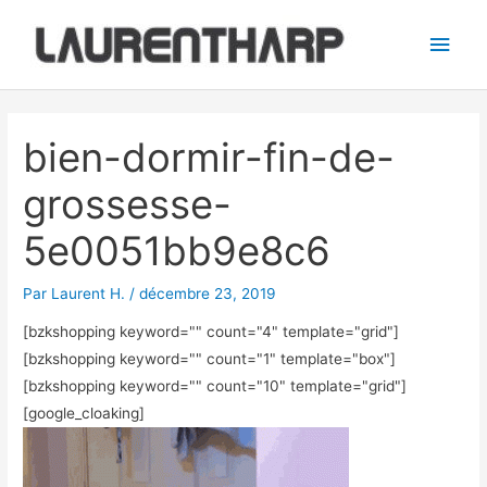
Aller
Men
au
princ
contenu
Navigation
des
bien-dormir-fin-de-
articles
grossesse-
5e0051bb9e8c6
Par
Laurent H.
/
décembre 23, 2019
[bzkshopping keyword="
" count="4" template="grid"]
[bzkshopping keyword="
" count="1" template="box"]
[bzkshopping keyword="
" count="10" template="grid"]
[google_cloaking]