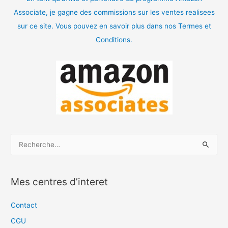
Associate, je gagne des commissions sur les ventes realisees
sur ce site. Vous pouvez en savoir plus dans nos Termes et
Conditions.
R
e
c
Mes centres d’interet
h
e
Contact
r
CGU