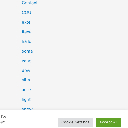
e
Contact
r
CGU
c
exte
h
flexa
e
hallu
r
soma
vane
:
dow
slim
aure
light
snow
. By
herp
led
Cookie Settings
Accept All