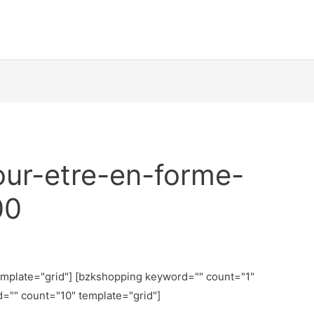
our-etre-en-forme-
00
emplate="grid"] [bzkshopping keyword="
" count="1"
d="
" count="10" template="grid"]