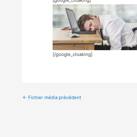
[google_cloaking]
[/google_cloaking]
←
Fichier média précédent