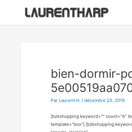
Aller
au
contenu
Navigation
des
articles
bien-dormir-p
5e00519aa07
Par
Laurent H.
/
décembre 23, 2019
[bzkshopping keyword="
" count="4" t
template="box"] [bzkshopping keywor