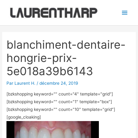
Aller
Men
au
princ
contenu
Navigation
des
blanchiment-dentaire-
articles
hongrie-prix-
5e018a39b6143
Par
Laurent H.
/
décembre 24, 2019
[bzkshopping keyword="
" count="4" template="grid"]
[bzkshopping keyword="
" count="1" template="box"]
[bzkshopping keyword="
" count="10" template="grid"]
[google_cloaking]