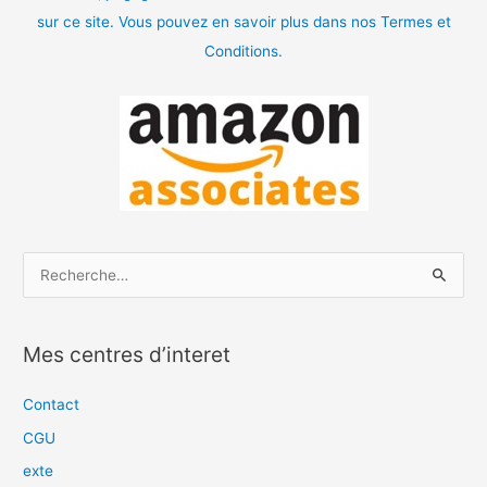
sur ce site. Vous pouvez en savoir plus dans nos Termes et
Conditions.
R
e
c
Mes centres d’interet
h
e
Contact
r
CGU
c
exte
h