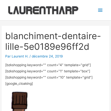
Aller
Men
au
princ
contenu
Navigation
des
blanchiment-dentaire-
articles
lille-5e0189e96ff2d
Par
Laurent H.
/
décembre 24, 2019
[bzkshopping keyword="
" count="4" template="grid"]
[bzkshopping keyword="
" count="1" template="box"]
[bzkshopping keyword="
" count="10" template="grid"]
[google_cloaking]