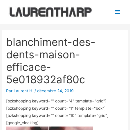
Aller
Men
au
princ
contenu
Navigation
des
blanchiment-des-
articles
dents-maison-
efficace-
5e018932af80c
Par
Laurent H.
/
décembre 24, 2019
[bzkshopping keyword="
" count="4" template="grid"]
[bzkshopping keyword="
" count="1" template="box"]
[bzkshopping keyword="
" count="10" template="grid"]
[google_cloaking]