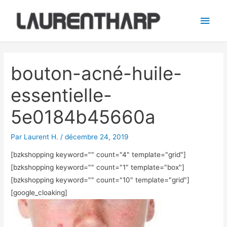
Aller
Men
au
princ
contenu
Navigation
des
bouton-acné-huile-
articles
essentielle-
5e0184b45660a
Par
Laurent H.
/
décembre 24, 2019
[bzkshopping keyword="
" count="4" template="grid"]
[bzkshopping keyword="
" count="1" template="box"]
[bzkshopping keyword="
" count="10" template="grid"]
[google_cloaking]