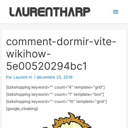
Aller
Men
au
princ
contenu
Navigation
des
comment-dormir-vite-
articles
wikihow-
5e00520294bc1
Par
Laurent H.
/
décembre 23, 2019
[bzkshopping keyword="
" count="4" template="grid"]
[bzkshopping keyword="
" count="1" template="box"]
[bzkshopping keyword="
" count="10" template="grid"]
[google_cloaking]