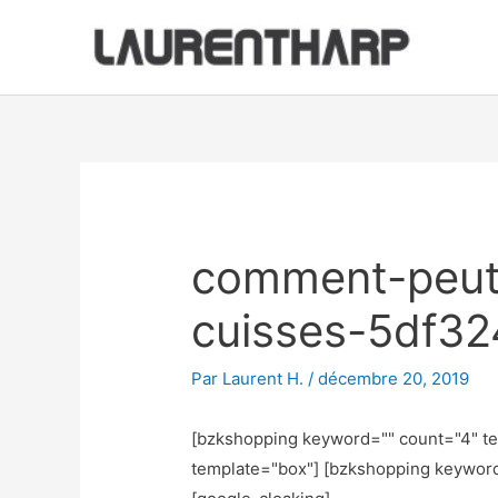
Aller
au
contenu
Navigation
des
articles
comment-peut-
cuisses-5df3
Par
Laurent H.
/
décembre 20, 2019
[bzkshopping keyword="
" count="4" t
template="box"] [bzkshopping keywor