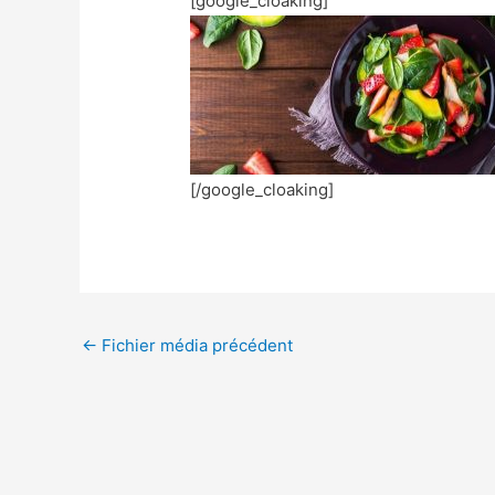
[google_cloaking]
[/google_cloaking]
←
Fichier média précédent