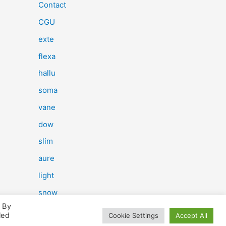
e
Contact
r
CGU
c
exte
h
flexa
e
hallu
r
soma
vane
:
dow
slim
aure
light
snow
. By
herp
led
Cookie Settings
Accept All