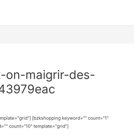
on-maigrir-des-
243979eac
emplate="grid"] [bzkshopping keyword="
" count="1"
d="
" count="10" template="grid"]