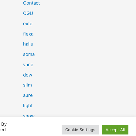
e
Contact
r
CGU
c
exte
h
flexa
e
hallu
r
soma
vane
:
dow
slim
aure
light
snow
. By
herp
led
Cookie Settings
Accept All