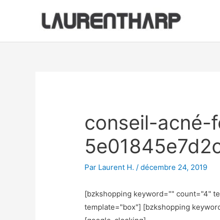
Aller
au
contenu
Navigation
des
articles
conseil-acné-
5e01845e7d2
Par
Laurent H.
/
décembre 24, 2019
[bzkshopping keyword="
" count="4" t
template="box"] [bzkshopping keywor