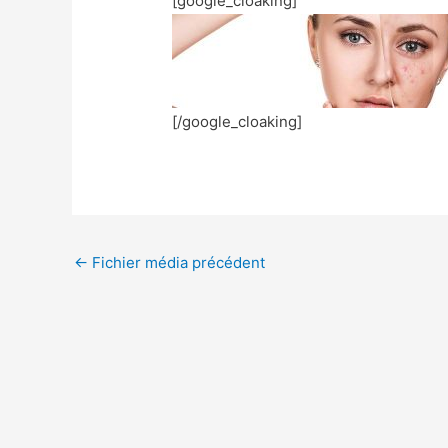
[google_cloaking]
[/google_cloaking]
←
Fichier média précédent