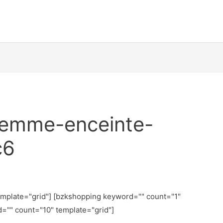
femme-enceinte-
c6
emplate="grid"] [bzkshopping keyword="
" count="1"
d="
" count="10" template="grid"]