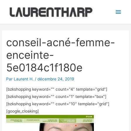
Aller
Men
au
princ
contenu
Navigation
des
conseil-acné-femme-
articles
enceinte-
5e0184c1f180e
Par
Laurent H.
/
décembre 24, 2019
[bzkshopping keyword="
" count="4" template="grid"]
[bzkshopping keyword="
" count="1" template="box"]
[bzkshopping keyword="
" count="10" template="grid"]
[google_cloaking]