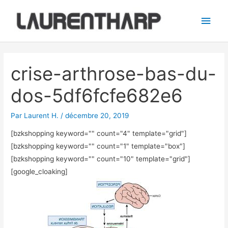
Aller
Men
au
princ
contenu
Navigation
des
crise-arthrose-bas-du-
articles
dos-5df6fcfe682e6
Par
Laurent H.
/
décembre 20, 2019
[bzkshopping keyword="
" count="4" template="grid"]
[bzkshopping keyword="
" count="1" template="box"]
[bzkshopping keyword="
" count="10" template="grid"]
[google_cloaking]