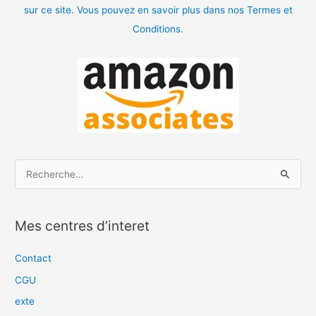
sur ce site. Vous pouvez en savoir plus dans nos Termes et
Conditions.
R
e
c
Mes centres d’interet
h
e
Contact
r
CGU
c
exte
h