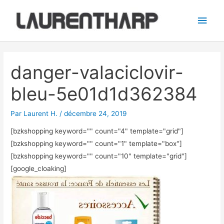
Aller
Men
au
princ
contenu
Navigation
des
danger-valaciclovir-
articles
bleu-5e01d1d362384
Par
Laurent H.
/
décembre 24, 2019
[bzkshopping keyword="
" count="4" template="grid"]
[bzkshopping keyword="
" count="1" template="box"]
[bzkshopping keyword="
" count="10" template="grid"]
[google_cloaking]