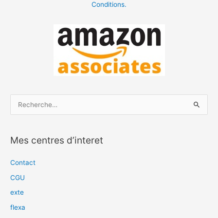
Conditions.
R
e
c
Mes centres d’interet
h
e
Contact
r
CGU
c
exte
h
flexa
e