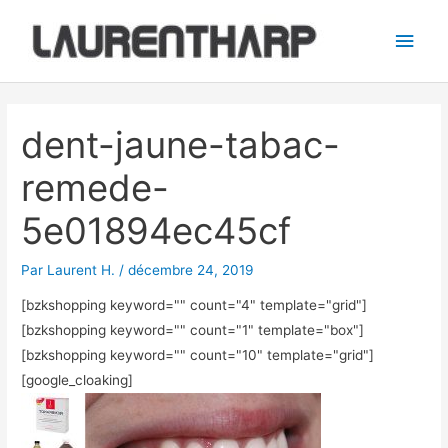
Aller
Men
au
princ
contenu
Navigation
des
dent-jaune-tabac-
articles
remede-
5e01894ec45cf
Par
Laurent H.
/
décembre 24, 2019
[bzkshopping keyword="
" count="4" template="grid"]
[bzkshopping keyword="
" count="1" template="box"]
[bzkshopping keyword="
" count="10" template="grid"]
[google_cloaking]