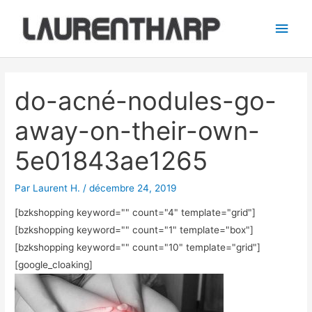
Aller
Men
au
princ
contenu
Navigation
des
do-acné-nodules-go-
articles
away-on-their-own-
5e01843ae1265
Par
Laurent H.
/
décembre 24, 2019
[bzkshopping keyword="
" count="4" template="grid"]
[bzkshopping keyword="
" count="1" template="box"]
[bzkshopping keyword="
" count="10" template="grid"]
[google_cloaking]