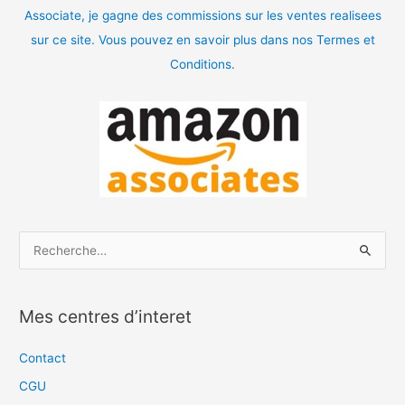
Associate, je gagne des commissions sur les ventes realisees
sur ce site. Vous pouvez en savoir plus dans nos Termes et
Conditions.
R
e
c
Mes centres d’interet
h
e
Contact
r
CGU
c