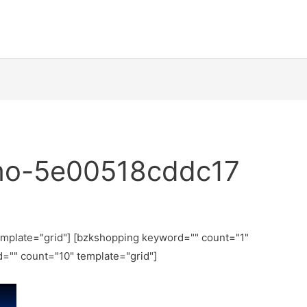
mo-5e00518cddc17
emplate="grid"] [bzkshopping keyword="
" count="1"
d="
" count="10" template="grid"]