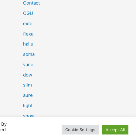
e
Contact
r
CGU
c
exte
h
flexa
e
hallu
r
soma
vane
:
dow
slim
aure
light
snow
. By
herp
led
Cookie Settings
Accept All