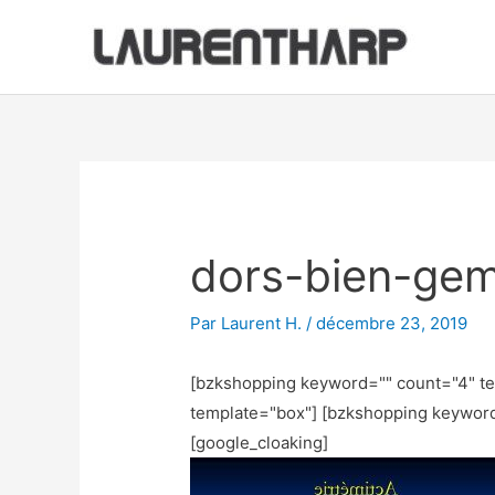
Aller
au
contenu
Navigation
des
articles
dors-bien-ge
Par
Laurent H.
/
décembre 23, 2019
[bzkshopping keyword="
" count="4" t
template="box"] [bzkshopping keywor
[google_cloaking]