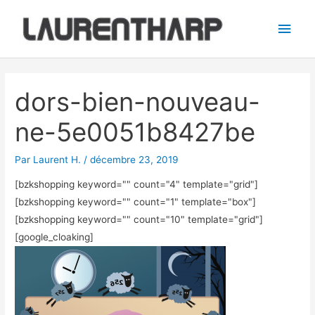
Aller
Men
au
princ
contenu
Navigation
des
dors-bien-nouveau-
articles
ne-5e0051b8427be
Par
Laurent H.
/
décembre 23, 2019
[bzkshopping keyword="
" count="4" template="grid"]
[bzkshopping keyword="
" count="1" template="box"]
[bzkshopping keyword="
" count="10" template="grid"]
[google_cloaking]