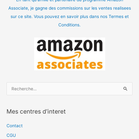
Associate, je gagne des commissions sur les ventes realisees
sur ce site. Vous pouvez en savoir plus dans nos Termes et
Conditions.
R
e
c
Mes centres d’interet
h
e
Contact
r
CGU