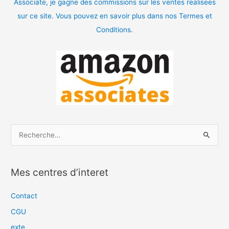
Associate, je gagne des commissions sur les ventes realisees
sur ce site. Vous pouvez en savoir plus dans nos Termes et
Conditions.
R
e
c
Mes centres d’interet
h
e
Contact
r
CGU
c
exte