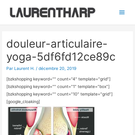
Aller
Men
au
princ
contenu
Navigation
des
douleur-articulaire-
articles
yoga-5df6fd12ce89c
Par
Laurent H.
/
décembre 20, 2019
[bzkshopping keyword="
" count="4" template="grid"]
[bzkshopping keyword="
" count="1" template="box"]
[bzkshopping keyword="
" count="10" template="grid"]
[google_cloaking]